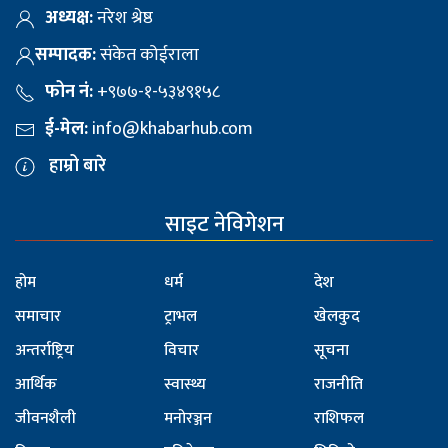
अध्यक्ष:
नरेश श्रेष्ठ
सम्पादक:
संकेत कोईराला
फोन नं:
+९७७-१-५३४९१५८
ई-मेल:
info@khabarhub.com
हाम्रो बारे
साइट नेविगेशन
होम
धर्म
देश
समाचार
ट्राभल
खेलकुद
अन्तर्राष्ट्रिय
विचार
सूचना
आर्थिक
स्वास्थ्य
राजनीति
जीवनशैली
मनोरञ्जन
राशिफल