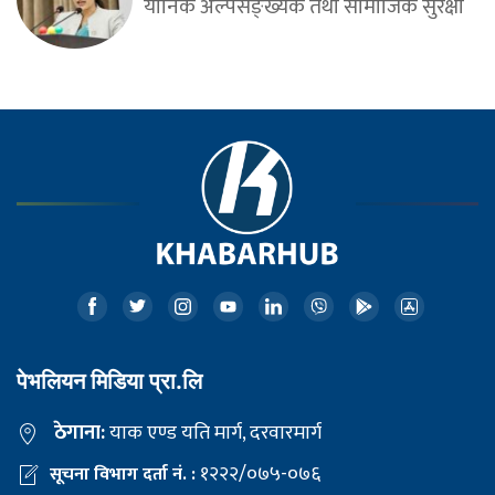
यौनिक अल्पसङ्ख्यक तथा सामाजिक सुरक्षा
पेभलियन मिडिया प्रा.लि
ठेगाना:
याक एण्ड यति मार्ग, दरवारमार्ग
१२२२/०७५-०७६
सूचना विभाग दर्ता नं. :