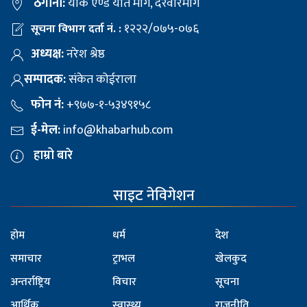
ठेगाना:
याक एण्ड यति मार्ग, दरवारमार्ग
१२२२/०७५-०७६
सूचना विभाग दर्ता नं. :
अध्यक्ष:
नरेश श्रेष्ठ
सम्पादक:
संकेत कोईराला
फोन नं:
+९७७-१-५३४९१५८
ई-मेल:
info@khabarhub.com
हाम्रो बारे
साइट नेविगेशन
होम
धर्म
देश
समाचार
ट्राभल
खेलकुद
अन्तर्राष्ट्रिय
विचार
सूचना
आर्थिक
स्वास्थ्य
राजनीति