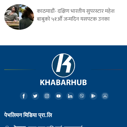
काठमाडौं- दक्षिण भारतीय सुपरस्टार महेश
बाबुको ५१औँ जन्मदिन यसपटक उनका
पेभलियन मिडिया प्रा.लि