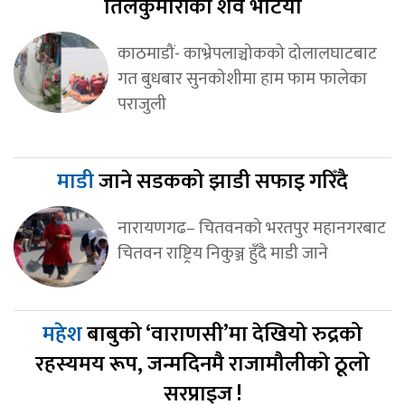
तिलकुमारीको शव भेटियो
काठमाडौं- काभ्रेपलाञ्चोकको दोलालघाटबाट
गत बुधबार सुनकोशीमा हाम फाम फालेका
पराजुली
माडी
जाने सडकको झाडी सफाइ गरिँदै
नारायणगढ– चितवनको भरतपुर महानगरबाट
चितवन राष्ट्रिय निकुञ्ज हुँदै माडी जाने
महेश
बाबुको ‘वाराणसी’मा देखियो रुद्रको
रहस्यमय रूप, जन्मदिनमै राजामौलीको ठूलो
सरप्राइज !