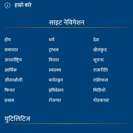
हाम्रो बारे
साइट नेविगेशन
होम
धर्म
देश
समाचार
ट्राभल
खेलकुद
अन्तर्राष्ट्रिय
विचार
सूचना
आर्थिक
स्वास्थ्य
राजनीति
जीवनशैली
मनोरञ्जन
राशिफल
फिचर
इमिग्रेसन
भिडियो
प्रवास
रोजगार
पोडकास्ट
युटिलिटिज