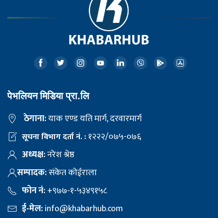
पेभलियन मिडिया प्रा.लि
ठेगाना:
याक एण्ड यति मार्ग, दरवारमार्ग
१२२२/०७५-०७६
सूचना विभाग दर्ता नं. :
अध्यक्ष:
नरेश श्रेष्ठ
सम्पादक:
संकेत कोईराला
फोन नं:
+९७७-१-५३४९१५८
ई-मेल:
info@khabarhub.com