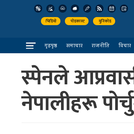
भिडियो
पोडकास्ट
युनिकोड
गृहपृष्ठ
समाचार
राजनीति
विचार
स्पेनले आप्रव
नेपालीहरू पोर्च