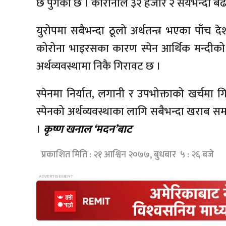
छ पुगेको छ । कोरोनाले ३२ हजार २ सयभन्दा बढी
युरोपमा सबैभन्दा ठूलो अर्थतन्त्र भएका पाँच देश
कोरोना भाइरसका कारण स्पेन आर्थिक मन्दीको 
अर्थव्यवस्थामा निकै गिरावट छ ।
स्पेनमा निर्यात, लगानी र उपभोक्ताको खर्चम
स्पेनको अर्थव्यवस्थाका लागि सबैभन्दा खराब स
।
कृष्ण खनाल ‘मदन’बाट
प्रकाशित मिति : २१ आश्विन २०७७, बुधबार ५ : २६ बजे