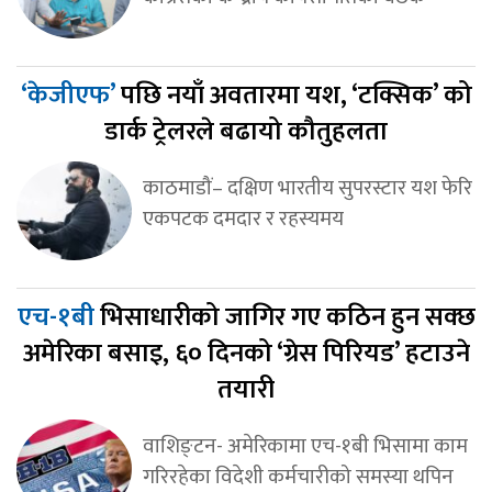
‘केजीएफ’
पछि नयाँ अवतारमा यश, ‘टक्सिक’ को
डार्क ट्रेलरले बढायो कौतुहलता
काठमाडौं– दक्षिण भारतीय सुपरस्टार यश फेरि
एकपटक दमदार र रहस्यमय
एच-१बी
भिसाधारीको जागिर गए कठिन हुन सक्छ
अमेरिका बसाइ, ६० दिनको ‘ग्रेस पिरियड’ हटाउने
तयारी
वाशिङ्टन- अमेरिकामा एच-१बी भिसामा काम
गरिरहेका विदेशी कर्मचारीको समस्या थपिन