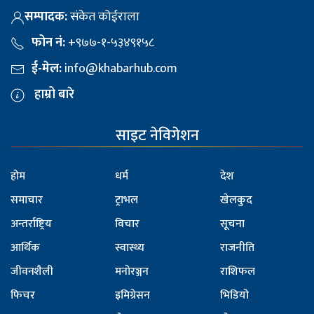
सम्पादक:
संकेत कोईराला
फोन नं:
+९७७-१-५३४९१५८
ई-मेल:
info@khabarhub.com
हाम्रो बारे
साइट नेविगेशन
होम
धर्म
देश
समाचार
ट्राभल
खेलकुद
अन्तर्राष्ट्रिय
विचार
सूचना
आर्थिक
स्वास्थ्य
राजनीति
जीवनशैली
मनोरञ्जन
राशिफल
फिचर
इमिग्रेसन
भिडियो