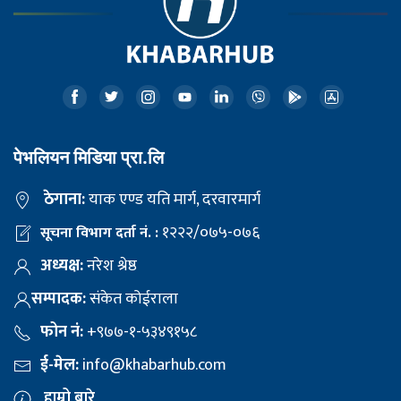
पेभलियन मिडिया प्रा.लि
ठेगाना:
याक एण्ड यति मार्ग, दरवारमार्ग
१२२२/०७५-०७६
सूचना विभाग दर्ता नं. :
अध्यक्ष:
नरेश श्रेष्ठ
सम्पादक:
संकेत कोईराला
फोन नं:
+९७७-१-५३४९१५८
ई-मेल:
info@khabarhub.com
हाम्रो बारे