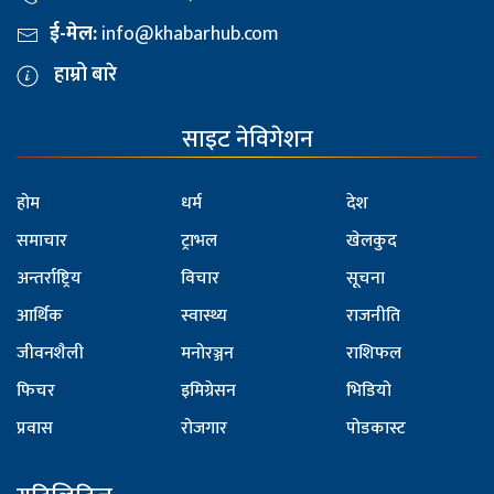
ई-मेल:
info@khabarhub.com
हाम्रो बारे
साइट नेविगेशन
होम
धर्म
देश
समाचार
ट्राभल
खेलकुद
अन्तर्राष्ट्रिय
विचार
सूचना
आर्थिक
स्वास्थ्य
राजनीति
जीवनशैली
मनोरञ्जन
राशिफल
फिचर
इमिग्रेसन
भिडियो
प्रवास
रोजगार
पोडकास्ट