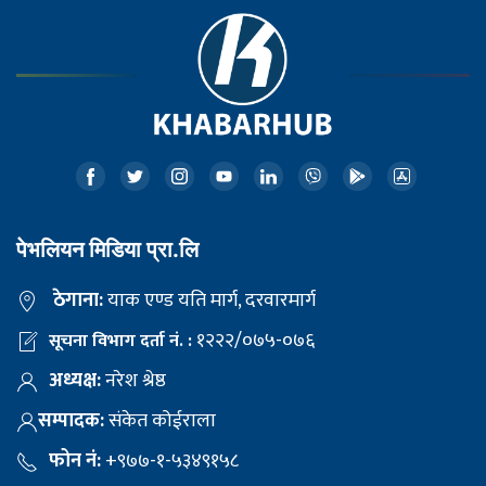
पेभलियन मिडिया प्रा.लि
ठेगाना:
याक एण्ड यति मार्ग, दरवारमार्ग
१२२२/०७५-०७६
सूचना विभाग दर्ता नं. :
अध्यक्ष:
नरेश श्रेष्ठ
सम्पादक:
संकेत कोईराला
फोन नं:
+९७७-१-५३४९१५८