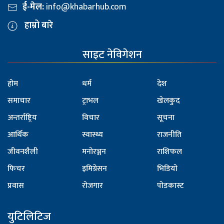
ई-मेल:
info@khabarhub.com
हाम्रो बारे
साइट नेविगेशन
होम
धर्म
देश
समाचार
ट्राभल
खेलकुद
अन्तर्राष्ट्रिय
विचार
सूचना
आर्थिक
स्वास्थ्य
राजनीति
जीवनशैली
मनोरञ्जन
राशिफल
फिचर
इमिग्रेसन
भिडियो
प्रवास
रोजगार
पोडकास्ट
युटिलिटिज