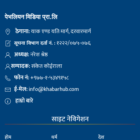
पेभलियन मिडिया प्रा.लि
ठेगाना:
याक एण्ड यति मार्ग, दरवारमार्ग
१२२२/०७५-०७६
सूचना विभाग दर्ता नं. :
अध्यक्ष:
नरेश श्रेष्ठ
सम्पादक:
संकेत कोईराला
फोन नं:
+९७७-१-५३४९१५८
ई-मेल:
info@khabarhub.com
हाम्रो बारे
साइट नेविगेशन
होम
धर्म
देश