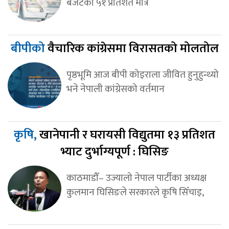
बजेटको ५१ प्रतिशत मात्र
बीपीको
वैचारिक कांग्रेसमा विरासतको मोलतोल
पृष्ठभूमि आज बीपी कोइराला जीवित हुनुहुन्थ्यो
भने नेपाली कांग्रेसको वर्तमान
कृषि,
खानेपानी र घरायसी विद्युतमा १३ प्रतिशत
भ्याट दुर्भाग्यपूर्ण : घिसिङ
काठमाडौँ– उज्यालो नेपाल पार्टीका अध्यक्ष
कुलमान घिसिङले सरकारले कृषि सिँचाइ,