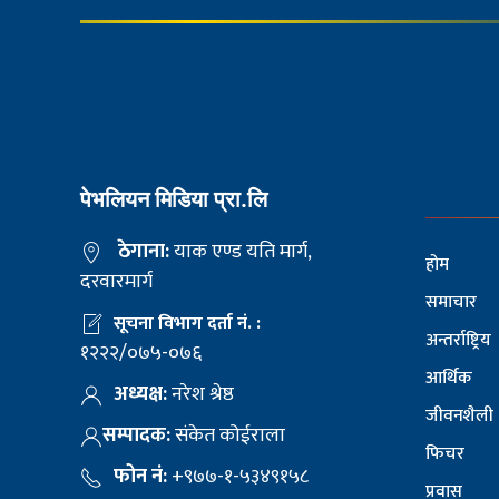
पेभलियन मिडिया प्रा.लि
ठेगाना:
याक एण्ड यति मार्ग,
होम
दरवारमार्ग
समाचार
सूचना विभाग दर्ता नं. :
अन्तर्राष्ट्रिय
१२२२/०७५-०७६
आर्थिक
अध्यक्ष:
नरेश श्रेष्ठ
जीवनशैली
सम्पादक:
संकेत कोईराला
फिचर
फोन नं:
+९७७-१-५३४९१५८
प्रवास