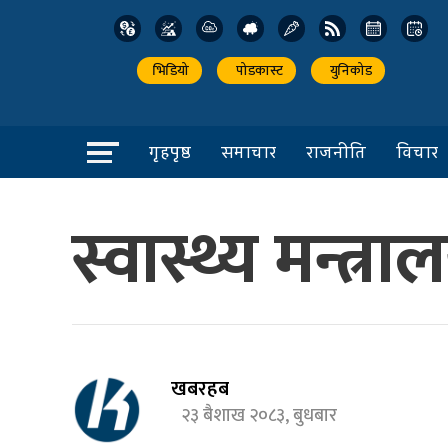
भिडियो
पोडकास्ट
युनिकोड
गृहपृष्ठ
समाचार
राजनीति
विचार
स्वास्थ्य मन्त
खबरहब
२३ बैशाख २०८३, बुधबार