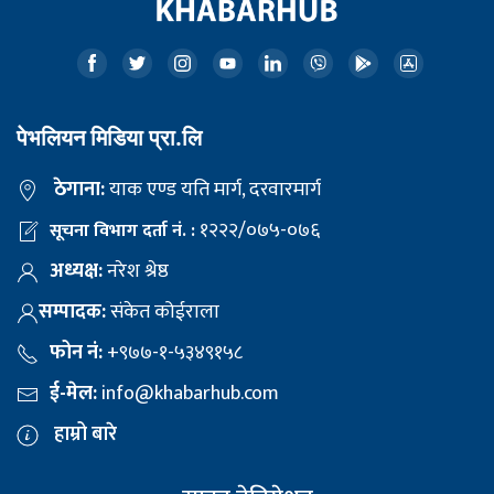
पेभलियन मिडिया प्रा.लि
ठेगाना:
याक एण्ड यति मार्ग, दरवारमार्ग
१२२२/०७५-०७६
सूचना विभाग दर्ता नं. :
अध्यक्ष:
नरेश श्रेष्ठ
सम्पादक:
संकेत कोईराला
फोन नं:
+९७७-१-५३४९१५८
ई-मेल:
info@khabarhub.com
हाम्रो बारे