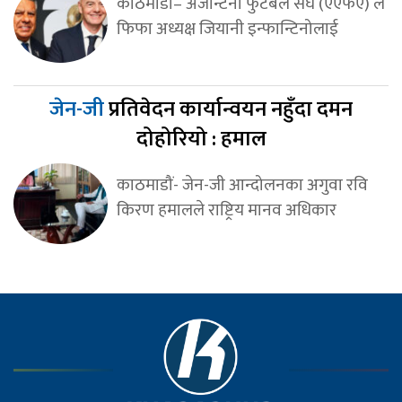
काठमाडौं– अर्जेन्टिना फुटबल संघ (एएफए) ले
फिफा अध्यक्ष जियानी इन्फान्टिनोलाई
जेन-जी
प्रतिवेदन कार्यान्वयन नहुँदा दमन
दोहोरियो : हमाल
काठमाडौं- जेन-जी आन्दोलनका अगुवा रवि
किरण हमालले राष्ट्रिय मानव अधिकार