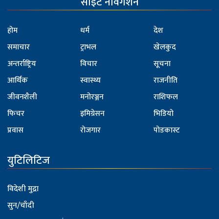
साइट नेविगेशन
होम
धर्म
देश
समाचार
ट्राभल
खेलकुद
अन्तर्राष्ट्रिय
विचार
सूचना
आर्थिक
स्वास्थ्य
राजनीति
जीवनशैली
मनोरञ्जन
राशिफल
फिचर
इमिग्रेसन
भिडियो
प्रवास
रोजगार
पोडकास्ट
युटिलिटिज
विदेशी मुद्रा
सुन/चाँदी