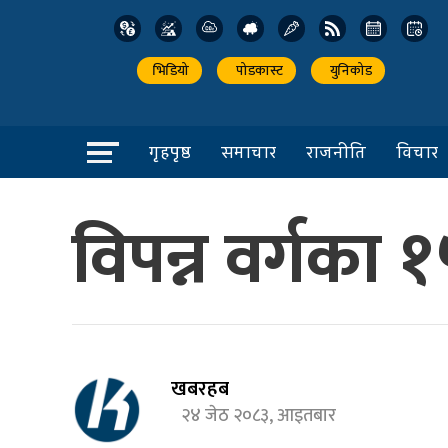
भिडियो
पोडकास्ट
युनिकोड
गृहपृष्ठ
समाचार
राजनीति
विचार
विपन्न वर्गका 
खबरहब
२४ जेठ २०८३, आइतबार