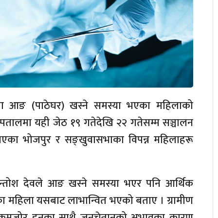
मा आङ (पाठेघर) खस्ने समस्या भएका महिलाको
्पतालमा यही जेठ १९ गतेदेखि २२ गतेसम्म सञ्चालन
भएका भोजपुर र सङ्खुवासभाका विपन्न महिलाहरू
 सन्तोश देवले आङ खस्ने समस्या भएर पनि आर्थिक
का महिला यसबाट लाभान्वित भएको बताए । ग्रामीण
स्था कमजोर हुनुका साथै जनचेतानको अभावका कारण