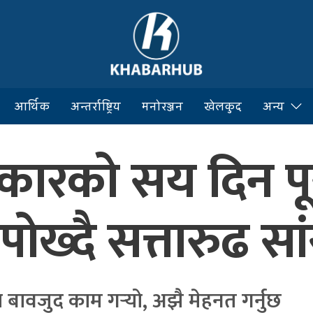
आर्थिक
अन्तर्राष्ट्रिय
मनोरञ्जन
खेलकुद
अन्य
कारको सय दिन प
ख्दै सत्तारुढ स
बावजुद काम गर्‍यो, अझै मेहनत गर्नुछ