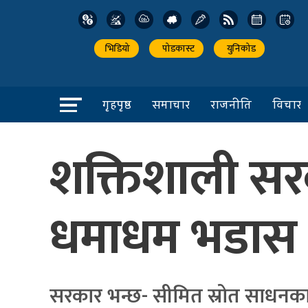
भिडियो
पोडकास्ट
युनिकोड
गृहपृष्ठ
समाचार
राजनीति
विचार
शक्तिशाली सर
धमाधम भडास पो
सरकार भन्छ- सीमित स्रोत साधनका 