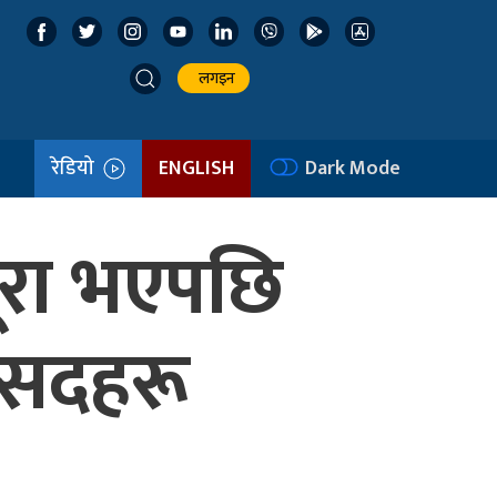
लगइन
रेडियो
ENGLISH
Dark Mode
ूरा भएपछि
ांसदहरू