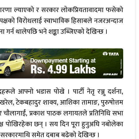
ट धारणा ल्याएको र सरकार लोकप्रियतावादमा फसेको
्रतिपक्षको विरोधलाई स्वाभाविक हिसाबले नजरअन्दाज
 गर्न थालेपछि भने शङ्का उब्जिएको देखिन्छ ।
रूले आफ्नो भडास पोखे । पार्टी नेतृ रञ्जु दर्शना,
रेल, टेकबहादुर शाक्य, आशिका तामाङ, पुरुषोत्तम
मार चौलागाईं, प्रकाश पाठक लगायतले प्रतिनिधि सभा
 पोखिरहेका छन् । सय दिन पूरा हुनुअघि नबोलेका
लेपछि सरकारमाथि समेत दबाब बढेको देखिन्छ ।