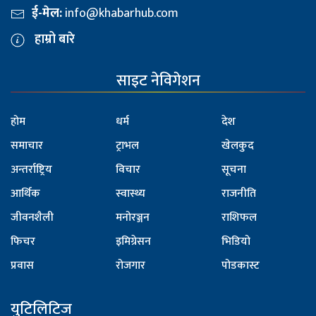
ई-मेल:
info@khabarhub.com
हाम्रो बारे
साइट नेविगेशन
होम
धर्म
देश
समाचार
ट्राभल
खेलकुद
अन्तर्राष्ट्रिय
विचार
सूचना
आर्थिक
स्वास्थ्य
राजनीति
जीवनशैली
मनोरञ्जन
राशिफल
फिचर
इमिग्रेसन
भिडियो
प्रवास
रोजगार
पोडकास्ट
युटिलिटिज