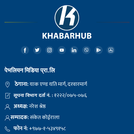
पेभलियन मिडिया प्रा.लि
ठेगाना:
याक एण्ड यति मार्ग, दरवारमार्ग
१२२२/०७५-०७६
सूचना विभाग दर्ता नं. :
अध्यक्ष:
नरेश श्रेष्ठ
सम्पादक:
संकेत कोईराला
फोन नं:
+९७७-१-५३४९१५८