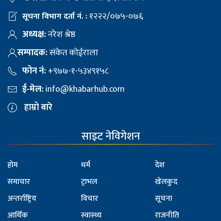
१२२२/०७५-०७६
सूचना विभाग दर्ता नं. :
अध्यक्ष:
नरेश श्रेष्ठ
सम्पादक:
संकेत कोईराला
फोन नं:
+९७७-१-५३४९१५८
ई-मेल:
info@khabarhub.com
हाम्रो बारे
साइट नेविगेशन
होम
धर्म
देश
समाचार
ट्राभल
खेलकुद
अन्तर्राष्ट्रिय
विचार
सूचना
आर्थिक
स्वास्थ्य
राजनीति