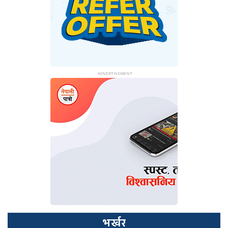
भर्खर