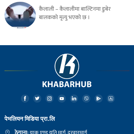
कैलाली – कैलालीमा बाल्टिनमा डुबेर
बालकको मृत्यु भएको छ ।
पेभलियन मिडिया प्रा.लि
ठेगाना:
याक एण्ड यति मार्ग, दरवारमार्ग