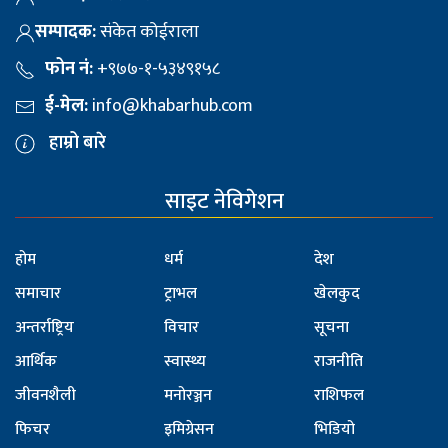
सम्पादक:
संकेत कोईराला
फोन नं:
+९७७-१-५३४९१५८
ई-मेल:
info@khabarhub.com
हाम्रो बारे
साइट नेविगेशन
होम
धर्म
देश
समाचार
ट्राभल
खेलकुद
अन्तर्राष्ट्रिय
विचार
सूचना
आर्थिक
स्वास्थ्य
राजनीति
जीवनशैली
मनोरञ्जन
राशिफल
फिचर
इमिग्रेसन
भिडियो