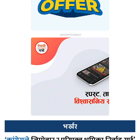
भर्खर