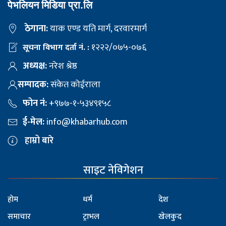
पेभलियन मिडिया प्रा.लि
ठेगाना:
याक एण्ड यति मार्ग, दरवारमार्ग
१२२२/०७५-०७६
सूचना विभाग दर्ता नं. :
अध्यक्ष:
नरेश श्रेष्ठ
सम्पादक:
संकेत कोईराला
फोन नं:
+९७७-१-५३४९१५८
ई-मेल:
info@khabarhub.com
हाम्रो बारे
साइट नेविगेशन
होम
धर्म
देश
समाचार
ट्राभल
खेलकुद