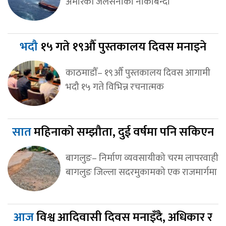
अमेरिकी जलसेनाको नाकाबन्दी
भदौ
१५ गते १९औँ पुस्तकालय दिवस मनाइने
काठमाडौँ– १९औँ पुस्तकालय दिवस आगामी
भदौ १५ गते विभिन्न रचनात्मक
सात
महिनाको सम्झौता, दुई वर्षमा पनि सकिएन
बागलुङ– निर्माण व्यवसायीको चरम लापरवाही
बागलुङ जिल्ला सदरमुकामको एक राजमार्गमा
आज
विश्व आदिवासी दिवस मनाइँदै, अधिकार र