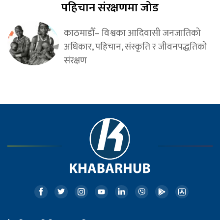
पहिचान संरक्षणमा जोड
काठमाडौँ– विश्वका आदिवासी जनजातिको
अधिकार, पहिचान, संस्कृति र जीवनपद्धतिको
संरक्षण