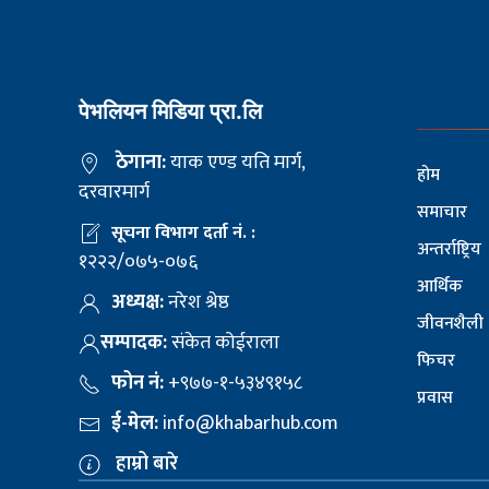
पेभलियन मिडिया प्रा.लि
ठेगाना:
याक एण्ड यति मार्ग,
होम
दरवारमार्ग
समाचार
सूचना विभाग दर्ता नं. :
अन्तर्राष्ट्रिय
१२२२/०७५-०७६
आर्थिक
अध्यक्ष:
नरेश श्रेष्ठ
जीवनशैली
सम्पादक:
संकेत कोईराला
फिचर
फोन नं:
+९७७-१-५३४९१५८
प्रवास
ई-मेल:
info@khabarhub.com
हाम्रो बारे