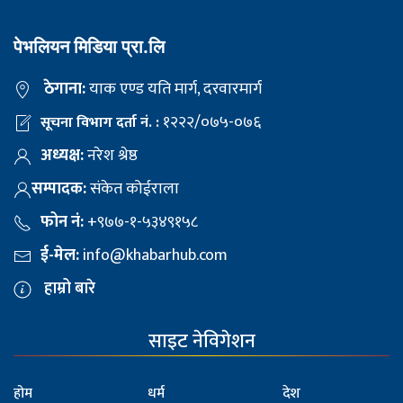
पेभलियन मिडिया प्रा.लि
ठेगाना:
याक एण्ड यति मार्ग, दरवारमार्ग
१२२२/०७५-०७६
सूचना विभाग दर्ता नं. :
अध्यक्ष:
नरेश श्रेष्ठ
सम्पादक:
संकेत कोईराला
फोन नं:
+९७७-१-५३४९१५८
ई-मेल:
info@khabarhub.com
हाम्रो बारे
साइट नेविगेशन
होम
धर्म
देश