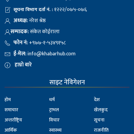
१२२२/०७५-०७६
सूचना विभाग दर्ता नं. :
अध्यक्ष:
नरेश श्रेष्ठ
सम्पादक:
संकेत कोईराला
फोन नं:
+९७७-१-५३४९१५८
ई-मेल:
info@khabarhub.com
हाम्रो बारे
साइट नेविगेशन
होम
धर्म
देश
समाचार
ट्राभल
खेलकुद
अन्तर्राष्ट्रिय
विचार
सूचना
आर्थिक
स्वास्थ्य
राजनीति