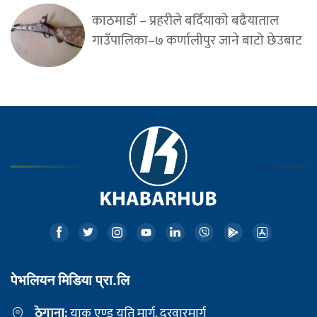
काठमाडौं – प्रहरीले बर्दियाको बढैयाताल
गाउँपालिका–७ कर्णालीपुर जाने बाटो छेउबाट
पेभलियन मिडिया प्रा.लि
ठेगाना:
याक एण्ड यति मार्ग, दरवारमार्ग