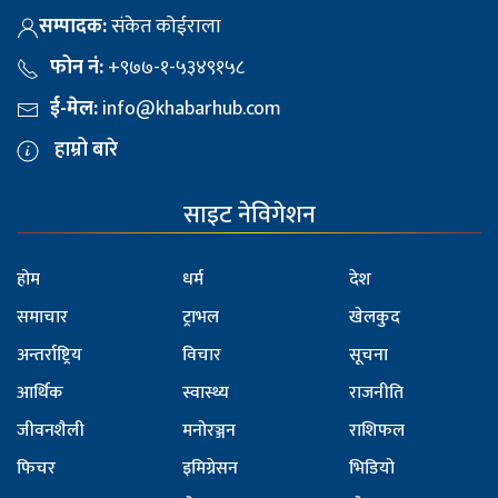
सम्पादक:
संकेत कोईराला
फोन नं:
+९७७-१-५३४९१५८
ई-मेल:
info@khabarhub.com
हाम्रो बारे
साइट नेविगेशन
होम
धर्म
देश
समाचार
ट्राभल
खेलकुद
अन्तर्राष्ट्रिय
विचार
सूचना
आर्थिक
स्वास्थ्य
राजनीति
जीवनशैली
मनोरञ्जन
राशिफल
फिचर
इमिग्रेसन
भिडियो