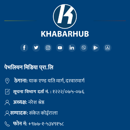
पेभलियन मिडिया प्रा.लि
ठेगाना:
याक एण्ड यति मार्ग, दरवारमार्ग
१२२२/०७५-०७६
सूचना विभाग दर्ता नं. :
अध्यक्ष:
नरेश श्रेष्ठ
सम्पादक:
संकेत कोईराला
फोन नं:
+९७७-१-५३४९१५८