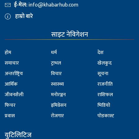
ई-मेल:
info@khabarhub.com
हाम्रो बारे
साइट नेविगेशन
होम
धर्म
देश
समाचार
ट्राभल
खेलकुद
अन्तर्राष्ट्रिय
विचार
सूचना
आर्थिक
स्वास्थ्य
राजनीति
जीवनशैली
मनोरञ्जन
राशिफल
फिचर
इमिग्रेसन
भिडियो
प्रवास
रोजगार
पोडकास्ट
युटिलिटिज