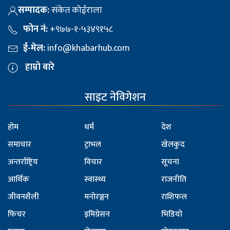
सम्पादक:
संकेत कोईराला
फोन नं:
+९७७-१-५३४९१५८
ई-मेल:
info@khabarhub.com
हाम्रो बारे
साइट नेविगेशन
होम
धर्म
देश
समाचार
ट्राभल
खेलकुद
अन्तर्राष्ट्रिय
विचार
सूचना
आर्थिक
स्वास्थ्य
राजनीति
जीवनशैली
मनोरञ्जन
राशिफल
फिचर
इमिग्रेसन
भिडियो