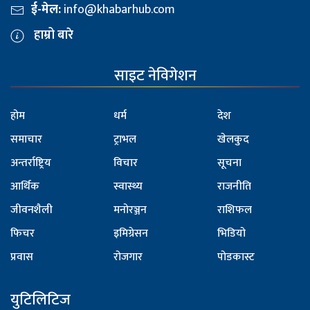
ई-मेल:
info@khabarhub.com
हाम्रो बारे
साइट नेविगेशन
होम
धर्म
देश
समाचार
ट्राभल
खेलकुद
अन्तर्राष्ट्रिय
विचार
सूचना
आर्थिक
स्वास्थ्य
राजनीति
जीवनशैली
मनोरञ्जन
राशिफल
फिचर
इमिग्रेसन
भिडियो
प्रवास
रोजगार
पोडकास्ट
युटिलिटिज