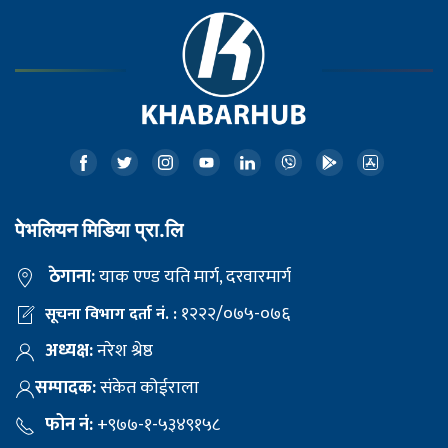
पेभलियन मिडिया प्रा.लि
ठेगाना:
याक एण्ड यति मार्ग, दरवारमार्ग
१२२२/०७५-०७६
सूचना विभाग दर्ता नं. :
अध्यक्ष:
नरेश श्रेष्ठ
सम्पादक:
संकेत कोईराला
फोन नं:
+९७७-१-५३४९१५८