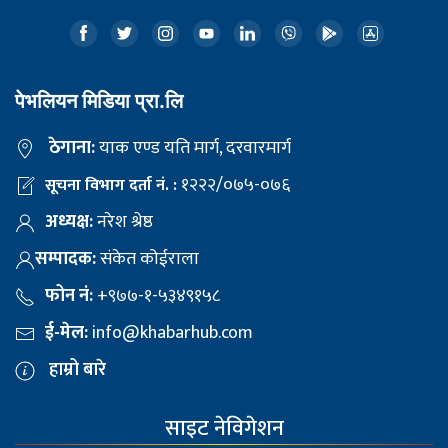
पेभलियन मिडिया प्रा.लि
ठेगाना:
याक एण्ड यति मार्ग, दरवारमार्ग
१२२२/०७५-०७६
सूचना विभाग दर्ता नं. :
अध्यक्ष:
नरेश श्रेष्ठ
सम्पादक:
संकेत कोईराला
फोन नं:
+९७७-१-५३४९१५८
ई-मेल:
info@khabarhub.com
हाम्रो बारे
साइट नेविगेशन