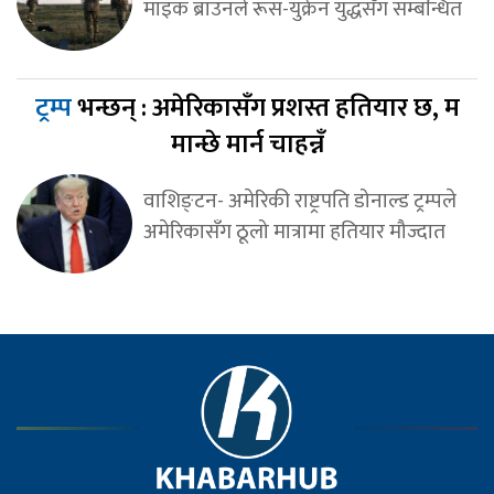
माइक ब्राउनले रूस-युक्रेन युद्धसँग सम्बन्धित
ट्रम्प
भन्छन् : अमेरिकासँग प्रशस्त हतियार छ, म
मान्छे मार्न चाहन्नँ
वाशिङ्टन- अमेरिकी राष्ट्रपति डोनाल्ड ट्रम्पले
अमेरिकासँग ठूलो मात्रामा हतियार मौज्दात