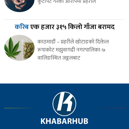
कुटपिट गरेको आरोपमा प्रहरीले
करिब
एक हजार ३१५ किलो गाँजा बरामद
काठमाडौं – प्रहरीले खोटाङको दिक्तेल
रूपाकोट मझुवागढी नगरपालिका-७
वालिङस्थित जङ्गलबाट