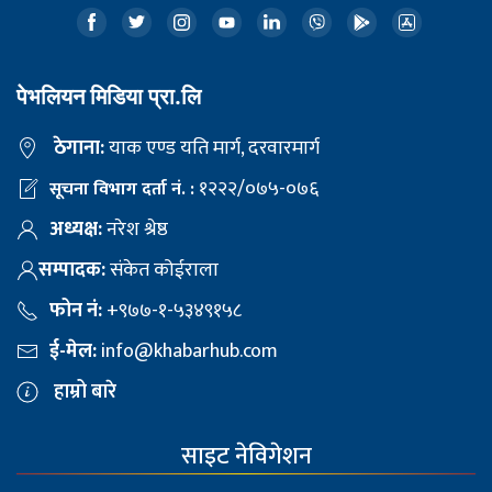
पेभलियन मिडिया प्रा.लि
ठेगाना:
याक एण्ड यति मार्ग, दरवारमार्ग
१२२२/०७५-०७६
सूचना विभाग दर्ता नं. :
अध्यक्ष:
नरेश श्रेष्ठ
सम्पादक:
संकेत कोईराला
फोन नं:
+९७७-१-५३४९१५८
ई-मेल:
info@khabarhub.com
हाम्रो बारे
साइट नेविगेशन