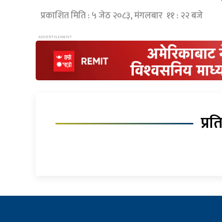
प्रकाशित मिति : ५ जेठ २०८३, मंगलबार ११ : २२ बजे
प्रत