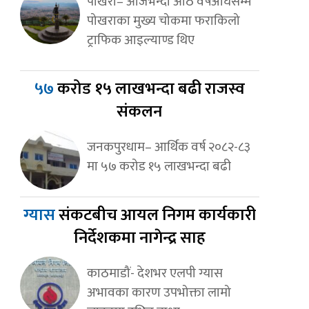
पोखरा– आजभन्दा आठ वर्षअघिसम्म
पोखराका मुख्य चोकमा फराकिलो
ट्राफिक आइल्याण्ड थिए
५७
करोड १५ लाखभन्दा बढी राजस्व
संकलन
जनकपुरधाम– आर्थिक वर्ष २०८२-८३
मा ५७ करोड १५ लाखभन्दा बढी
ग्यास
संकटबीच आयल निगम कार्यकारी
निर्देशकमा नागेन्द्र साह
काठमाडौं- देशभर एलपी ग्यास
अभावका कारण उपभोक्ता लामो