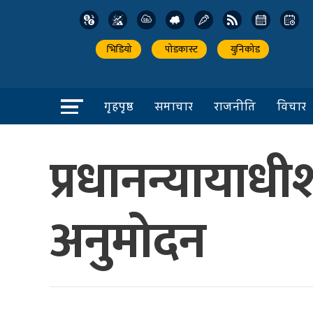
भिडियो
पोडकास्ट
युनिकोड
गृहपृष्ठ
समाचार
राजनीति
विचार
प्रधानन्यायाधी
अनुमोदन