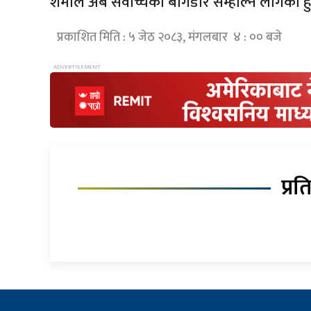
शर्माले अब सर्वोच्चको बागडोर सम्हाल्न लागेका हु
प्रकाशित मिति : ५ जेठ २०८३, मंगलबार ४ : ०० बजे
प्रत