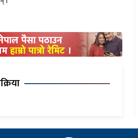
न् ।
िक्रिया