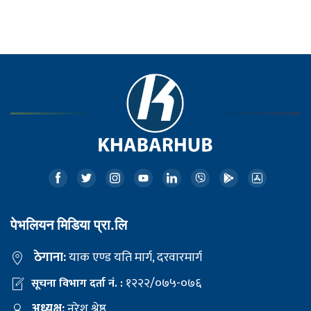
पेभलियन मिडिया प्रा.लि
ठेगाना:
याक एण्ड यति मार्ग, दरवारमार्ग
१२२२/०७५-०७६
सूचना विभाग दर्ता नं. :
अध्यक्ष:
नरेश श्रेष्ठ