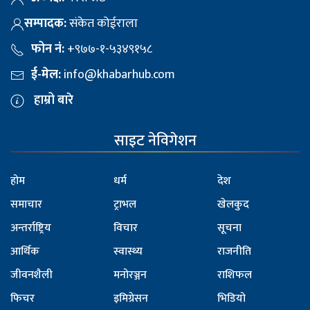
सम्पादक:
संकेत कोईराला
फोन नं:
+९७७-१-५३४९१५८
ई-मेल:
info@khabarhub.com
हाम्रो बारे
साइट नेविगेशन
होम
धर्म
देश
समाचार
ट्राभल
खेलकुद
अन्तर्राष्ट्रिय
विचार
सूचना
आर्थिक
स्वास्थ्य
राजनीति
जीवनशैली
मनोरञ्जन
राशिफल
फिचर
इमिग्रेसन
भिडियो