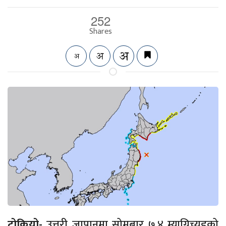
252
Shares
टोकियो-
उत्तरी जापानमा सोमबार ७.४ म्याग्निच्युडको