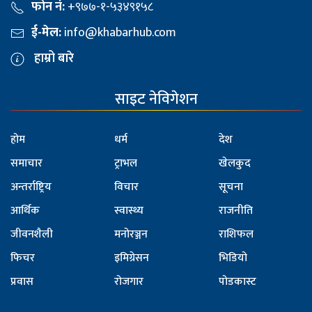
फोन नं:
+९७७-१-५३४९१५८
ई-मेल:
info@khabarhub.com
हाम्रो बारे
साइट नेविगेशन
होम
धर्म
देश
समाचार
ट्राभल
खेलकुद
अन्तर्राष्ट्रिय
विचार
सूचना
आर्थिक
स्वास्थ्य
राजनीति
जीवनशैली
मनोरञ्जन
राशिफल
फिचर
इमिग्रेसन
भिडियो
प्रवास
रोजगार
पोडकास्ट