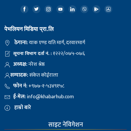
पेभलियन मिडिया प्रा.लि
ठेगाना:
याक एण्ड यति मार्ग, दरवारमार्ग
१२२२/०७५-०७६
सूचना विभाग दर्ता नं. :
अध्यक्ष:
नरेश श्रेष्ठ
सम्पादक:
संकेत कोईराला
फोन नं:
+९७७-१-५३४९१५८
ई-मेल:
info@khabarhub.com
हाम्रो बारे
साइट नेविगेशन