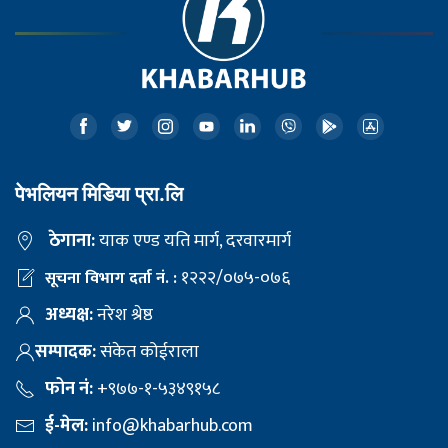
पेभलियन मिडिया प्रा.लि
ठेगाना:
याक एण्ड यति मार्ग, दरवारमार्ग
१२२२/०७५-०७६
सूचना विभाग दर्ता नं. :
अध्यक्ष:
नरेश श्रेष्ठ
सम्पादक:
संकेत कोईराला
फोन नं:
+९७७-१-५३४९१५८
ई-मेल:
info@khabarhub.com