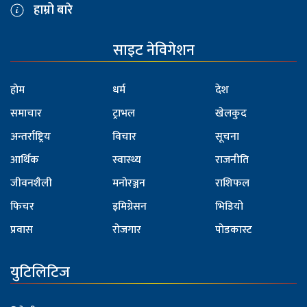
हाम्रो बारे
साइट नेविगेशन
होम
धर्म
देश
समाचार
ट्राभल
खेलकुद
अन्तर्राष्ट्रिय
विचार
सूचना
आर्थिक
स्वास्थ्य
राजनीति
जीवनशैली
मनोरञ्जन
राशिफल
फिचर
इमिग्रेसन
भिडियो
प्रवास
रोजगार
पोडकास्ट
युटिलिटिज