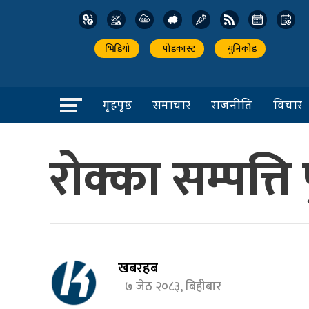
भिडियो
पोडकास्ट
युनिकोड
गृहपृष्ठ
समाचार
राजनीति
विचार
रोक्का सम्पत्त
खबरहब
७ जेठ २०८३, बिहीबार