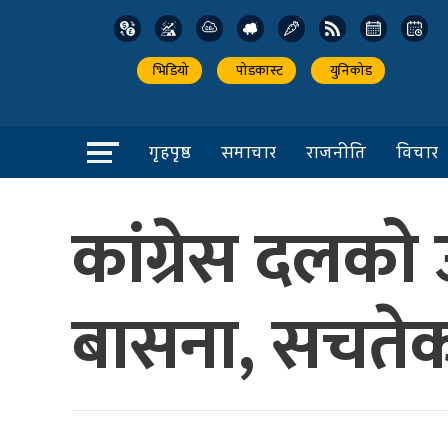
भिडियो
पोडकास्ट
युनिकोड
गृहपृष्ठ
समाचार
राजनीति
विचार
कांग्रेस दलको
बासना, सचते