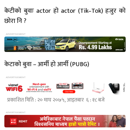
केटीको बुवाः actor हो actor (Tik–Tok) हजुर को
छोरा नि ?
केटाको बुवा – आर्मी हो आर्मी (PUBG)
प्रकाशित मिति : २० माघ २०७५, आइतबार ६ : १८ बजे