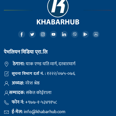
पेभलियन मिडिया प्रा.लि
ठेगाना:
याक एण्ड यति मार्ग, दरवारमार्ग
१२२२/०७५-०७६
सूचना विभाग दर्ता नं. :
अध्यक्ष:
नरेश श्रेष्ठ
सम्पादक:
संकेत कोईराला
फोन नं:
+९७७-१-५३४९१५८
ई-मेल:
info@khabarhub.com