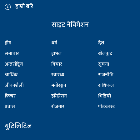
हाम्रो बारे
साइट नेविगेशन
होम
धर्म
देश
समाचार
ट्राभल
खेलकुद
अन्तर्राष्ट्रिय
विचार
सूचना
आर्थिक
स्वास्थ्य
राजनीति
जीवनशैली
मनोरञ्जन
राशिफल
फिचर
इमिग्रेसन
भिडियो
प्रवास
रोजगार
पोडकास्ट
युटिलिटिज