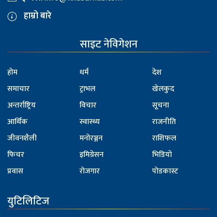
हाम्रो बारे
साइट नेविगेशन
होम
धर्म
देश
समाचार
ट्राभल
खेलकुद
अन्तर्राष्ट्रिय
विचार
सूचना
आर्थिक
स्वास्थ्य
राजनीति
जीवनशैली
मनोरञ्जन
राशिफल
फिचर
इमिग्रेसन
भिडियो
प्रवास
रोजगार
पोडकास्ट
युटिलिटिज