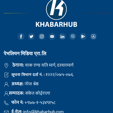
पेभलियन मिडिया प्रा.लि
ठेगाना:
याक एण्ड यति मार्ग, दरवारमार्ग
१२२२/०७५-०७६
सूचना विभाग दर्ता नं. :
अध्यक्ष:
नरेश श्रेष्ठ
सम्पादक:
संकेत कोईराला
फोन नं:
+९७७-१-५३४९१५८
ई-मेल:
info@khabarhub.com