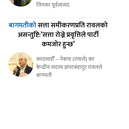
लिगका पूर्वसांसद
बागमतीको
सत्ता समीकरणप्रति रावलको
असन्तुष्टि:’सत्ता रोज्ने प्रवृत्तिले पार्टी
कमजोर हुन्छ’
काठमाडौँ – नेकपा (एमाले) का
केन्द्रीय सदस्य झपटबहादुर रावलले
बागमती