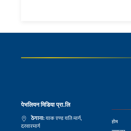
पेभलियन मिडिया प्रा.लि
ठेगाना:
याक एण्ड यति मार्ग,
होम
दरवारमार्ग