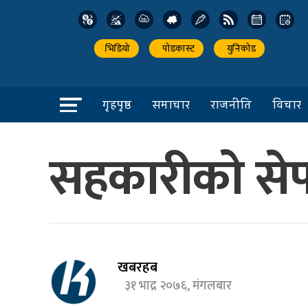
भिडियो
पोडकास्ट
युनिकोड
गृहपृष्ठ
समाचार
राजनीति
विचार
सहकारीको सेफ 
खबरहब
३१ भाद्र २०७६, मंगलबार