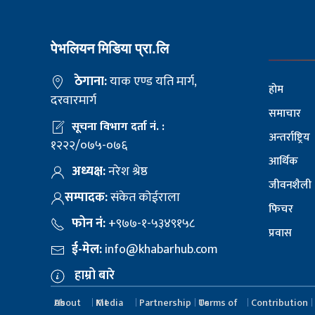
पेभलियन मिडिया प्रा.लि
ठेगाना:
याक एण्ड यति मार्ग,
होम
दरवारमार्ग
समाचार
सूचना विभाग दर्ता नं. :
अन्तर्राष्ट्रिय
१२२२/०७५-०७६
आर्थिक
अध्यक्ष:
नरेश श्रेष्ठ
जीवनशैली
सम्पादक:
संकेत कोईराला
फिचर
फोन नं:
+९७७-१-५३४९१५८
प्रवास
ई-मेल:
info@khabarhub.com
हाम्रो बारे
About Us
Media Kit
Partnership
Terms of Us
Contribution