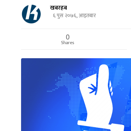
खबरहब
६ पुस २०७६, आइतबार
0
Shares