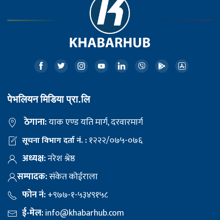
पेभलियन मिडिया प्रा.लि
ठेगाना:
याक एण्ड यति मार्ग, दरवारमार्ग
१२२२/०७५-०७६
सूचना विभाग दर्ता नं. :
अध्यक्ष:
नरेश श्रेष्ठ
सम्पादक:
संकेत कोईराला
फोन नं:
+९७७-१-५३४९१५८
ई-मेल:
info@khabarhub.com