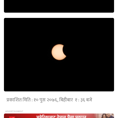
प्रकाशित मिति : १० पुस २०७६, बिहीबार १ : ३६ बजे