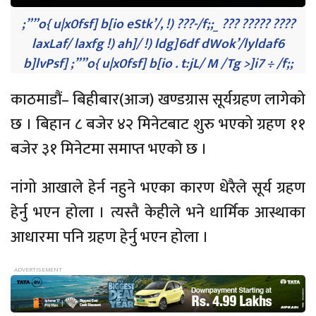
;””o{ u|x0fsf] b[io eStk’/, !) ???-/f;;_ ??? ????? ????
laxLaf/ laxfg !) ah]/ !) ldg]6df dWok’/lyldaf6
b]lvPsf] ;””o{ u|x0fsf] b[io . t:jL/ M /Tg >]i7 ÷ /f;;
काठमाडौं– बिहीबार(आज) खण्डग्रास सूर्यग्रहण लागेको
छ । बिहान ८ बजेर ४२ मिनेटबाट शुरु भएको ग्रहण ११
बजेर ३१ मिनेटमा समाप्त भएको छ ।
नांगो आखाले हेर्न नहुने भएका कारण धेरैले सूर्य ग्रहण
हेर्नु भएन होला । त्यस्तै केहीले भने धार्मिक आस्थाका
आधारमा पनि ग्रहण हेर्नु भएन होला ।