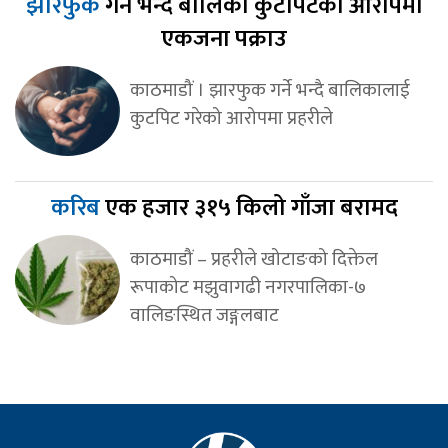
झारफुक
गर्ने भन्दै बालिका कुटपिटको आरोपमा
एकजना पक्राउ
काठमाडौं । झारफुक गर्ने भन्दै बालिकालाई
कुटपिट गरेको आरोपमा प्रहरीले
करिब
एक हजार ३१५ किलो गाँजा बरामद
काठमाडौं – प्रहरीले खोटाङको दिक्तेल
रूपाकोट मझुवागढी नगरपालिका-७
वालिङस्थित जङ्गलबाट