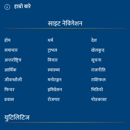
हाम्रो बारे
साइट नेविगेशन
होम
धर्म
देश
समाचार
ट्राभल
खेलकुद
अन्तर्राष्ट्रिय
विचार
सूचना
आर्थिक
स्वास्थ्य
राजनीति
जीवनशैली
मनोरञ्जन
राशिफल
फिचर
इमिग्रेसन
भिडियो
प्रवास
रोजगार
पोडकास्ट
युटिलिटिज