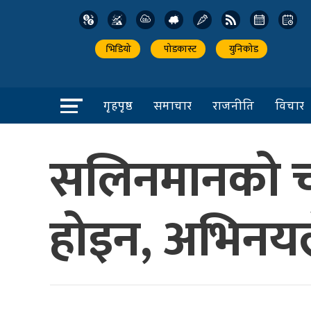
भिडियो
पोडकास्ट
युनिकोड
गृहपृष्ठ
समाचार
राजनीति
विचार
सलिनमानको चा
होइन, अभिनयले