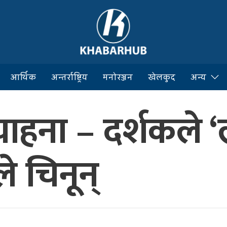
आर्थिक
अन्तर्राष्ट्रिय
मनोरञ्जन
खेलकुद
अन्य
हना – दर्शकले ‘ल
 चिनून्