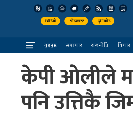
भिडियो
पोडकास्ट
युनिकोड
गृहपृष्ठ
समाचार
राजनीति
विचार
केपी ओलीले मात्
पनि उत्तिकै जि