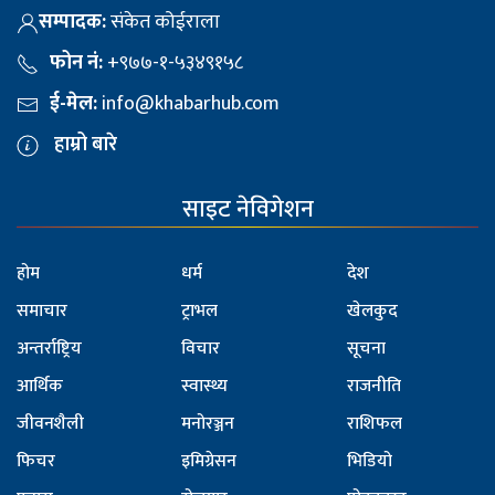
सम्पादक:
संकेत कोईराला
फोन नं:
+९७७-१-५३४९१५८
ई-मेल:
info@khabarhub.com
हाम्रो बारे
साइट नेविगेशन
होम
धर्म
देश
समाचार
ट्राभल
खेलकुद
अन्तर्राष्ट्रिय
विचार
सूचना
आर्थिक
स्वास्थ्य
राजनीति
जीवनशैली
मनोरञ्जन
राशिफल
फिचर
इमिग्रेसन
भिडियो