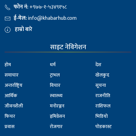
फोन नं:
+९७७-१-५३४९१५८
ई-मेल:
info@khabarhub.com
हाम्रो बारे
साइट नेविगेशन
होम
धर्म
देश
समाचार
ट्राभल
खेलकुद
अन्तर्राष्ट्रिय
विचार
सूचना
आर्थिक
स्वास्थ्य
राजनीति
जीवनशैली
मनोरञ्जन
राशिफल
फिचर
इमिग्रेसन
भिडियो
प्रवास
रोजगार
पोडकास्ट