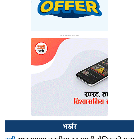
भर्खर