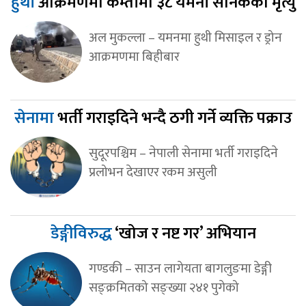
हुथी
आक्रमणमा कम्तीमा ३८ यमनी सैनिकको मृत्यु
अल मुकल्ला – यमनमा हुथी मिसाइल र ड्रोन
आक्रमणमा बिहीबार
सेनामा
भर्ती गराइदिने भन्दै ठगी गर्ने व्यक्ति पक्राउ
सुदूरपश्चिम – नेपाली सेनामा भर्ती गराइदिने
प्रलोभन देखाएर रकम असुली
डेङ्गीविरुद्ध
‘खोज र नष्ट गर’ अभियान
गण्डकी – साउन लागेयता बागलुङमा डेङ्गी
सङ्क्रमितको सङ्ख्या २४१ पुगेको