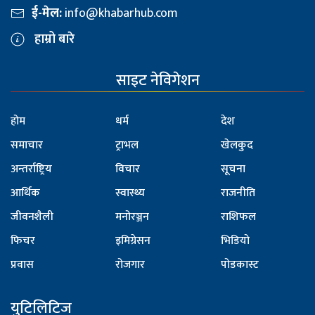
ई-मेल:
info@khabarhub.com
हाम्रो बारे
साइट नेविगेशन
होम
धर्म
देश
समाचार
ट्राभल
खेलकुद
अन्तर्राष्ट्रिय
विचार
सूचना
आर्थिक
स्वास्थ्य
राजनीति
जीवनशैली
मनोरञ्जन
राशिफल
फिचर
इमिग्रेसन
भिडियो
प्रवास
रोजगार
पोडकास्ट
युटिलिटिज