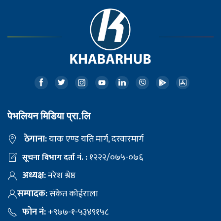
पेभलियन मिडिया प्रा.लि
ठेगाना:
याक एण्ड यति मार्ग, दरवारमार्ग
१२२२/०७५-०७६
सूचना विभाग दर्ता नं. :
अध्यक्ष:
नरेश श्रेष्ठ
सम्पादक:
संकेत कोईराला
फोन नं:
+९७७-१-५३४९१५८