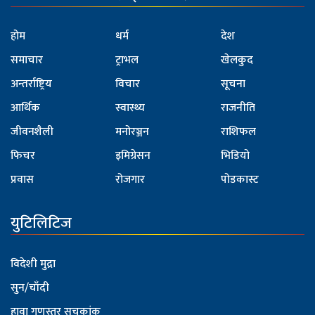
होम
धर्म
देश
समाचार
ट्राभल
खेलकुद
अन्तर्राष्ट्रिय
विचार
सूचना
आर्थिक
स्वास्थ्य
राजनीति
जीवनशैली
मनोरञ्जन
राशिफल
फिचर
इमिग्रेसन
भिडियो
प्रवास
रोजगार
पोडकास्ट
युटिलिटिज
विदेशी मुद्रा
सुन/चाँदी
हावा गुणस्तर सूचकांक