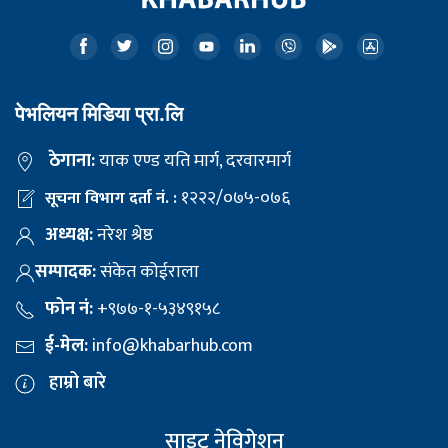
पेभलियन मिडिया प्रा.लि
ठेगाना:
याक एण्ड यति मार्ग, दरवारमार्ग
१२२२/०७५-०७६
सूचना विभाग दर्ता नं. :
अध्यक्ष:
नरेश श्रेष्ठ
सम्पादक:
संकेत कोईराला
फोन नं:
+९७७-१-५३४९१५८
ई-मेल:
info@khabarhub.com
हाम्रो बारे
साइट नेविगेशन