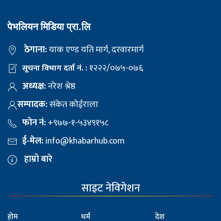
पेभलियन मिडिया प्रा.लि
ठेगाना:
याक एण्ड यति मार्ग, दरवारमार्ग
१२२२/०७५-०७६
सूचना विभाग दर्ता नं. :
अध्यक्ष:
नरेश श्रेष्ठ
सम्पादक:
संकेत कोईराला
फोन नं:
+९७७-१-५३४९१५८
ई-मेल:
info@khabarhub.com
हाम्रो बारे
साइट नेविगेशन
होम
धर्म
देश