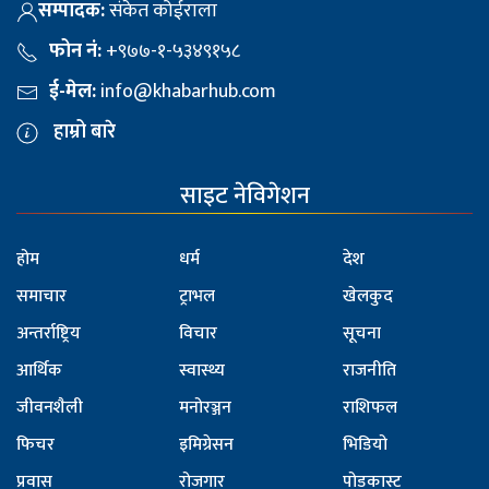
सम्पादक:
संकेत कोईराला
फोन नं:
+९७७-१-५३४९१५८
ई-मेल:
info@khabarhub.com
हाम्रो बारे
साइट नेविगेशन
होम
धर्म
देश
समाचार
ट्राभल
खेलकुद
अन्तर्राष्ट्रिय
विचार
सूचना
आर्थिक
स्वास्थ्य
राजनीति
जीवनशैली
मनोरञ्जन
राशिफल
फिचर
इमिग्रेसन
भिडियो
प्रवास
रोजगार
पोडकास्ट