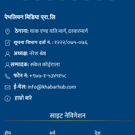
पेभलियन मिडिया प्रा.लि
ठेगाना:
याक एण्ड यति मार्ग, दरवारमार्ग
१२२२/०७५-०७६
सूचना विभाग दर्ता नं. :
अध्यक्ष:
नरेश श्रेष्ठ
सम्पादक:
संकेत कोईराला
फोन नं:
+९७७-१-५३४९१५८
ई-मेल:
info@khabarhub.com
हाम्रो बारे
साइट नेविगेशन
होम
धर्म
देश